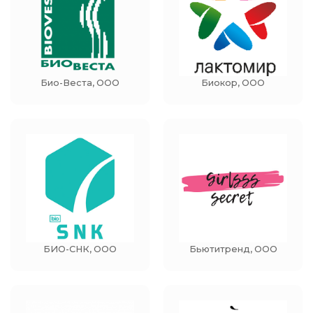
Био-Веста, ООО
Биокор, ООО
БИО-СНК, ООО
Бьютитренд, ООО