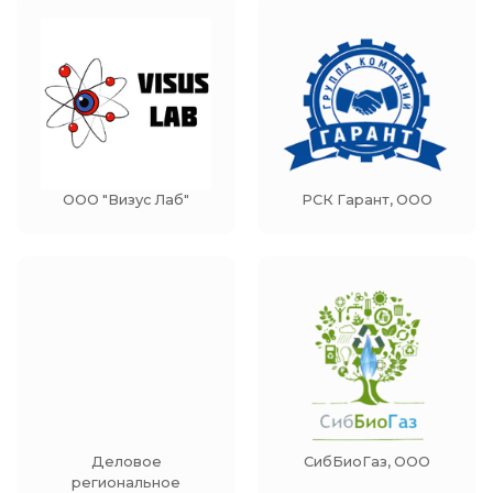
ООО "Визус Лаб"
РСК Гарант, ООО
Деловое
СибБиоГаз, ООО
региональное