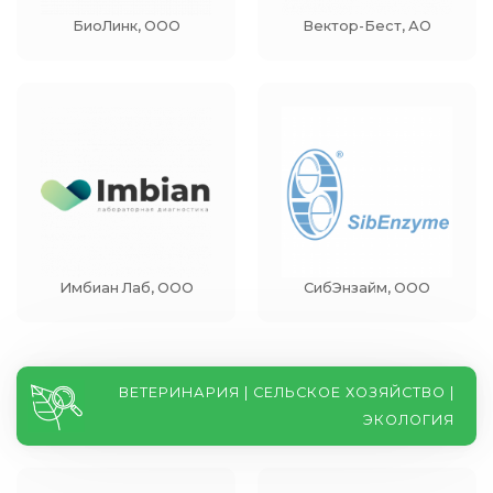
БиоЛинк, ООО
Вектор-Бест, АО
Имбиан Лаб, ООО
СибЭнзайм, ООО
ВЕТЕРИНАРИЯ | СЕЛЬСКОЕ ХОЗЯЙСТВО |
ЭКОЛОГИЯ