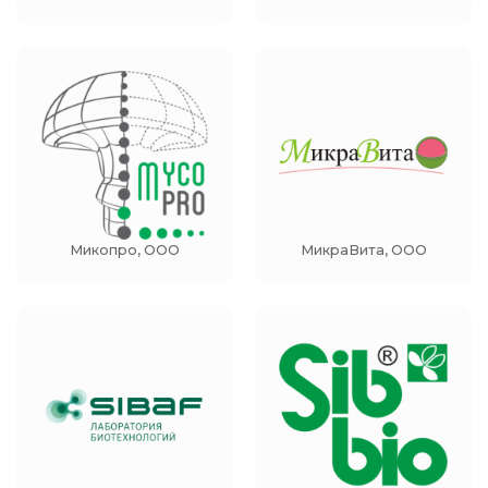
Микопро, ООО
МикраВита, ООО